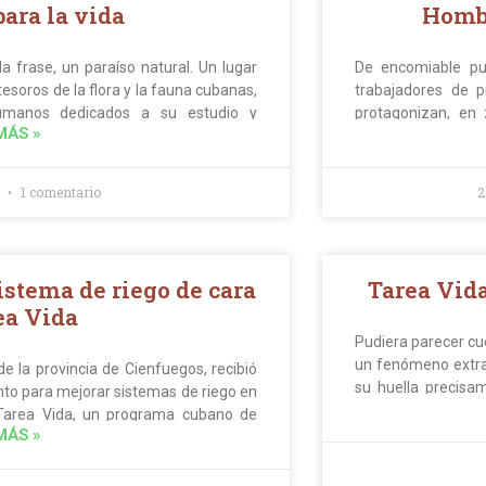
ara la vida
Homb
a frase, un paraíso natural. Un lugar
De encomiable pue
esoros de la flora y la fauna cubanas,
trabajadores de p
umanos dedicados a su estudio y
protagonizan, en
MÁS »
tión sostenible de áreas protegidas
acciones más impo
es la educación ambiental y el otro es
mangle en el litora
mbos han sido bien imbricados por el
1 comentario
2
ado al sur de Las Tunas.
stema de riego de cara
Tarea Vid
ea Vida
Pudiera parecer cue
un fenómeno extrañ
e la provincia de Cienfuegos, recibió
su huella precisam
nto para mejorar sistemas de riego en
algún día fue tra
a Tarea Vida, un programa cubano de
terreno del mar, 
MÁS »
duardo Lassa Cabrera, especialista en
guardián de la natu
s, explicó a la ACN que el respaldo
l municipio de Aguada de pasajeros va