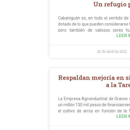
Un refugio p
Cabaniguán es, en todo el sentido de l
dotado de lo que pueden considerarse t
pero también de valiosos seres h
LEER 
conservación. Cuando se habla de ges
hay dos elementos indispensables, uno 
la protección de la biodiversidad. A
20 de abril de 2021
colectivo de este refugio de fauna ubic
Respaldan mejoría en si
a la Tar
La Empresa Agroindustrial de Granos d
un millón 130 mil pesos de financiamie
el cultivo de arroz en función de l
LEER 
enfrentamiento al cambio climático. E
riego de la agricultura en Cienfuego
financiero a esa entidad ubicada en e