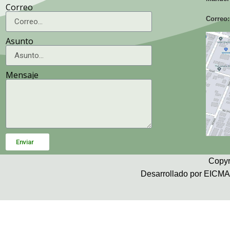
Correo
Correo:
Asunto
Mensaje
Enviar
Copyr
Desarrollado por EICMA