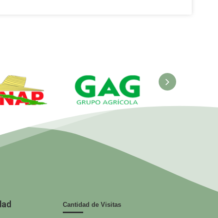
ANAP.
GAG. Grupo
EcuRed
nisterio de
Agrícola
 Agricultura
dad
Cantidad de Visitas