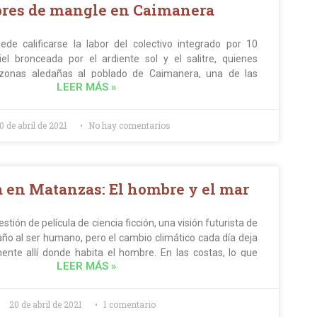
res de mangle en Caimanera
de calificarse la labor del colectivo integrado por 10
iel bronceada por el ardiente sol y el salitre, quienes
 zonas aledañas al poblado de Caimanera, una de las
LEER MÁS »
rtantes de la Tarea Vida: el fomento y recuperación del
l de la bahía de Guantánamo.
0 de abril de 2021
No hay comentarios
a en Matanzas: El hombre y el mar
stión de película de ciencia ficción, una visión futurista de
o al ser humano, pero el cambio climático cada día deja
ente allí donde habita el hombre. En las costas, lo que
LEER MÁS »
nsformado por la acción del ser humano puede quedar en
considerado por unos un señor vengativo, para otros un
raleza.
20 de abril de 2021
1 comentario