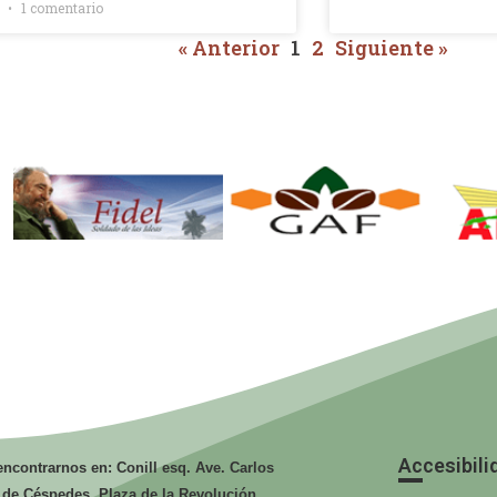
1 comentario
to de los sistemas de canales para la
os.
« Anterior
1
2
Siguiente »
Fidel. Soldado
GAF.
de las Ideas.
Ministerio de
Mi
la Agricultura.
la
Accesibili
ncontrarnos en: Conill esq. Ave. Carlos
 de Céspedes, Plaza de la Revolución