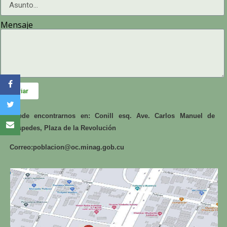
Mensaje
Enviar
Puede encontrarnos en: Conill esq. Ave. Carlos Manuel de
Céspedes, Plaza de la Revolución
Correo:
poblacion@oc.minag.gob.cu