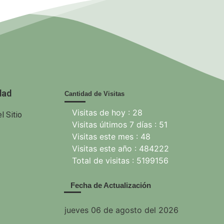
ANAP.
GAG. Grupo
EcuRed
nisterio de
Agrícola
 Agricultura
dad
Cantidad de Visitas
Visitas de hoy : 28
l Sitio
Visitas últimos 7 días : 51
Visitas este mes : 48
Visitas este año : 484222
Total de visitas : 5199156
Fecha de Actualización
jueves 06 de agosto del 2026