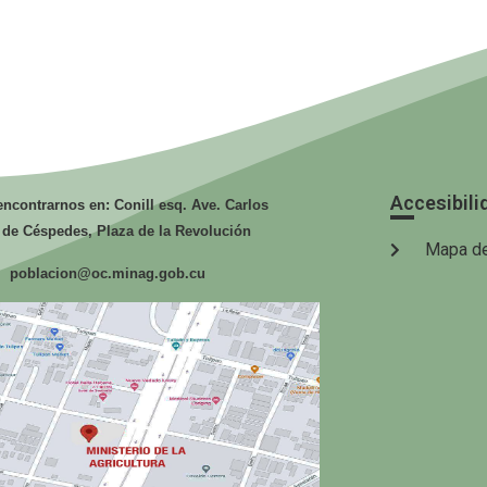
Fidel. Soldado
GAF.
de las Ideas.
Ministerio de
Mi
la Agricultura.
la
Accesibili
ncontrarnos en: Conill esq. Ave. Carlos
 de Céspedes, Plaza de la Revolución
Mapa de
poblacion@oc.minag.gob.cu