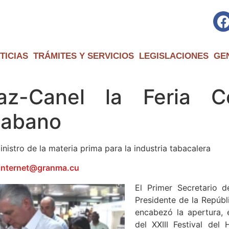
TICIAS
TRÁMITES Y SERVICIOS
LEGISLACIONES
GE
az-Canel la Feria C
 Habano
nistro de la materia prima para la industria tabacalera
internet@granma.cu
El Primer Secretario d
Presidente de la Repúbl
encabezó la apertura, e
del XXIII Festival de