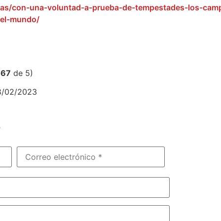
cias/con-una-voluntad-a-prueba-de-tempestades-los-ca
del-mundo/
,67
de 5)
28/02/2023
?