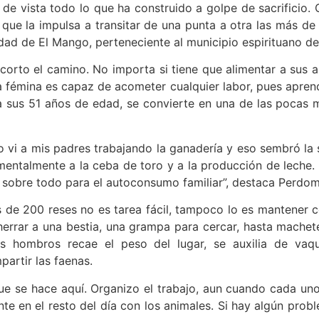
de vista todo lo que ha construido a golpe de sacrificio. Q
 que la impulsa a transitar de una punta a otra las más de
dad de El Mango, perteneciente al municipio espirituano de
corto el camino. No importa si tiene que alimentar a sus a
 fémina es capaz de acometer cualquier labor, pues apren
 sus 51 años de edad, se convierte en una de las pocas m
 vi a mis padres trabajando la ganadería y eso sembró la 
entalmente a la ceba de toro y a la producción de leche.
 sobre todo para el autoconsumo familiar”, destaca Perdo
s de 200 reses no es tarea fácil, tampoco lo es mantener 
herrar a una bestia, una grampa para cercar, hasta machete
 hombros recae el peso del lugar, se auxilia de vaqu
artir las faenas.
ue se hace aquí. Organizo el trabajo, aun cuando cada uno
te en el resto del día con los animales. Si hay algún pro