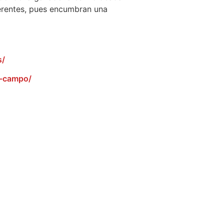
ferentes, pues encumbran una
s/
l-campo/