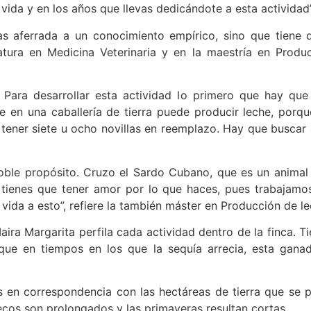
 vida y en los años que llevas dedicándote a esta actividad”
as aferrada a un conocimiento empírico, sino que tiene 
atura en Medicina Veterinaria y en la maestría en Prod
Para desarrollar esta actividad lo primero que hay que 
 en una caballería de tierra puede producir leche, porqu
 tener siete u ocho novillas en reemplazo. Hay que buscar 
oble propósito. Cruzo el Sardo Cubano, que es un animal 
 tienes que tener amor por lo que haces, pues trabajamos
 vida a esto”, refiere la también máster en Producción de le
ira Margarita perfila cada actividad dentro de la finca. Ti
í que en tiempos en los que la sequía arrecia, esta gan
s en correspondencia con las hectáreas de tierra que se 
cos son prolongados y las primaveras resultan cortas.