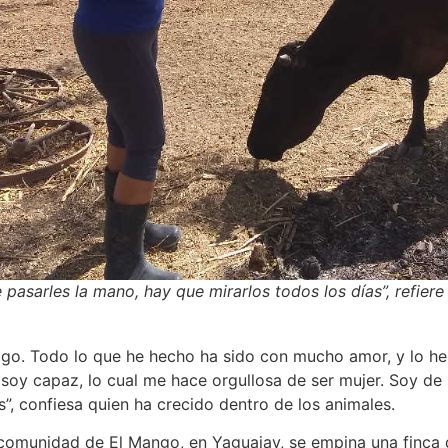
 pasarles la mano, hay que mirarlos todos los días”, refiere
hago. Todo lo que he hecho ha sido con mucho amor, y lo h
oy capaz, lo cual me hace orgullosa de ser mujer. Soy de 
 confiesa quien ha crecido dentro de los animales.
 comunidad de El Mango, en Yaguajay, se empina una finca