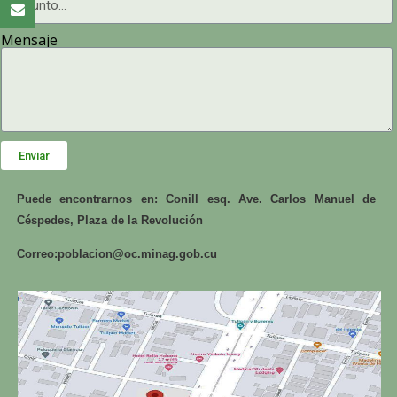
Mensaje
Enviar
Puede encontrarnos en: Conill esq. Ave. Carlos Manuel de
Céspedes, Plaza de la Revolución
Correo:
poblacion@oc.minag.gob.cu