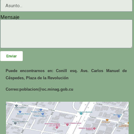
Mensaje
Enviar
Puede encontrarnos en: Conill esq. Ave. Carlos Manuel de
Céspedes, Plaza de la Revolución
Correo:
poblacion@oc.minag.gob.cu