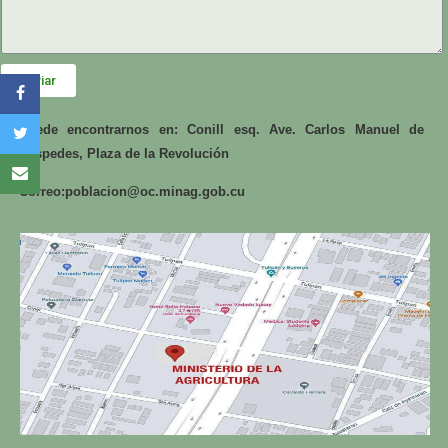
Enviar
Puede encontrarnos en: Conill esq. Ave. Carlos Manuel de
Céspedes, Plaza de la Revolución
Correo:
poblacion@oc.minag.gob.cu