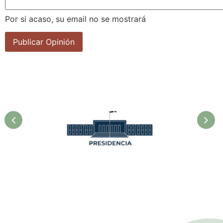
Por si acaso, su email no se mostrará
erio de la
Asociación Cubana de
a.
Técnicos Agrícolas y
Forestales.