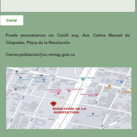
Enviar
Puede encontrarnos en: Conill esq. Ave. Carlos Manuel de
Céspedes, Plaza de la Revolución
Correo:
poblacion@oc.minag.gob.cu