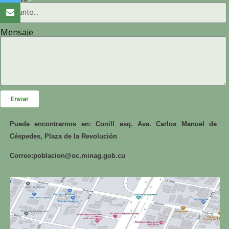
Mensaje
Enviar
Puede encontrarnos en: Conill esq. Ave. Carlos Manuel de
Céspedes, Plaza de la Revolución
Correo:
poblacion@oc.minag.gob.cu