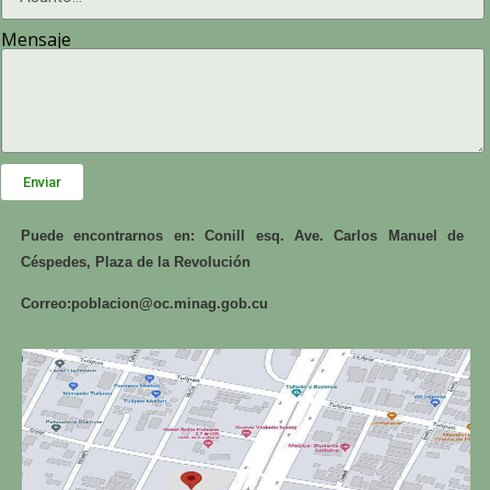
Mensaje
Enviar
Puede encontrarnos en: Conill esq. Ave. Carlos Manuel de
Céspedes, Plaza de la Revolución
Correo:
poblacion@oc.minag.gob.cu