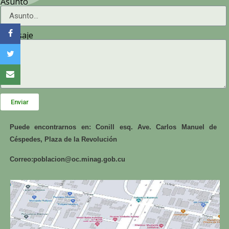
Asunto
Mensaje
Enviar
Puede encontrarnos en: Conill esq. Ave. Carlos Manuel de
Céspedes, Plaza de la Revolución
Correo:
poblacion@oc.minag.gob.cu