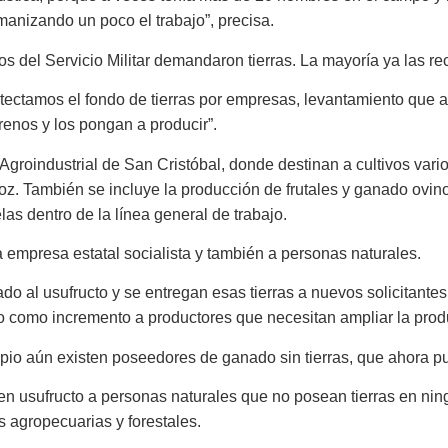
anizando un poco el trabajo”, precisa.
 del Servicio Militar demandaron tierras. La mayoría ya las rec
tectamos el fondo de tierras por empresas, levantamiento que ar
renos y los pongan a producir”.
groindustrial de San Cristóbal, donde destinan a cultivos var
roz. También se incluye la producción de frutales y ganado ovin
as dentro de la línea general de trabajo.
la empresa estatal socialista y también a personas naturales.
do al usufructo y se entregan esas tierras a nuevos solicitante
o como incremento a productores que necesitan ampliar la prod
ipio aún existen poseedores de ganado sin tierras, que ahora pu
en usufructo a personas naturales que no posean tierras en ni
s agropecuarias y forestales.