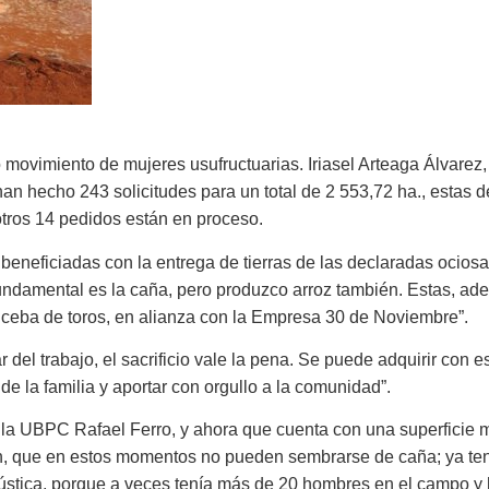
 movimiento de mujeres usufructuarias. Iriasel Arteaga Álvarez,
han hecho 243 solicitudes para un total de 2 553,72 ha., estas
otros 14 pedidos están en proceso.
beneficiadas con la entrega de tierras de las declaradas ociosa
undamental es la caña, pero produzco arroz también. Estas, ade
a ceba de toros, en alianza con la Empresa 30 de Noviembre”.
del trabajo, el sacrificio vale la pena. Se puede adquirir con e
e la familia y aportar con orgullo a la comunidad”.
 la UBPC Rafael Ferro, y ahora que cuenta con una superficie 
n, que en estos momentos no pueden sembrarse de caña; ya ten
ústica, porque a veces tenía más de 20 hombres en el campo y h