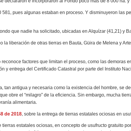
se declararon e incorporaron al Fondo poco más de 8 000 ha. y 
581, pues algunas estaban en proceso. Y disminuyeron las pen
ondo que nadie ha solicitado, ubicadas en Alquízar (41,21) y Ba
 la liberación de otras tierras en Bauta, Güira de Melena y Art
o reconoce factores que limitan el proceso, como las demoras en 
n y entrega del Certificado Catastral por parte del Instituto Na
rra, tan antigua y necesaria como la existencia del hombre, se 
a que obre el “milagro” de la eficiencia. Sin embargo, mucha tier
eranía alimentaria.
58 de 2018
, sobre la entrega de tierras estatales ociosas en us
de tierras estatales ociosas, en concepto de usufructo gratuito 