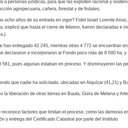
o a personas jurídicas, para que las exploten racional y sosten
cción agropecuaria, cañera, forestal y de frutales.
as ocho años de su entrada en vigor? Fidel Israel Lorente Arias
isa, explicó que hasta el cierre de febrero, fueron declaradas e
a.).
 se han entregado 42 245, mientras otras 4 772 se encuentran en
se declararon e incorporaron al Fondo poco más de 8 000 ha. y 
581, pues algunas estaban en proceso. Y disminuyeron las pen
ondo que nadie ha solicitado, ubicadas en Alquízar (41,21) y Ba
 la liberación de otras tierras en Bauta, Güira de Melena y Art
o reconoce factores que limitan el proceso, como las demoras en 
n y entrega del Certificado Catastral por parte del Instituto