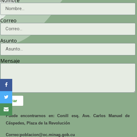
Nombre
Correo
Asunto
Mensaje
Enviar
Puede encontrarnos en: Conill esq. Ave. Carlos Manuel de
Céspedes, Plaza de la Revolución
Correo:
poblacion@oc.minag.gob.cu