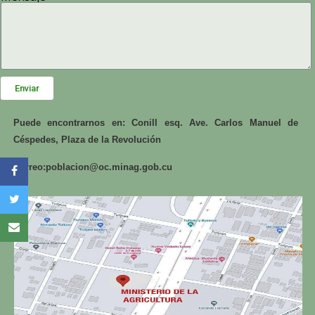
Enviar
Puede encontrarnos en: Conill esq. Ave. Carlos Manuel de
Céspedes, Plaza de la Revolución
Correo:
poblacion@oc.minag.gob.cu