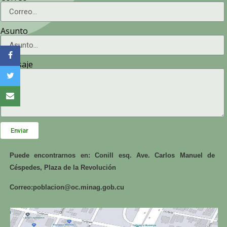
Asunto
Mensaje
Enviar
Puede encontrarnos en: Conill esq. Ave. Carlos Manuel de
Céspedes, Plaza de la Revolución
Correo:
poblacion@oc.minag.gob.cu