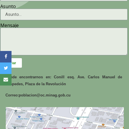
Asunto
Mensaje
Enviar
Puede encontrarnos en: Conill esq. Ave. Carlos Manuel de
Céspedes, Plaza de la Revolución
Correo:
poblacion@oc.minag.gob.cu