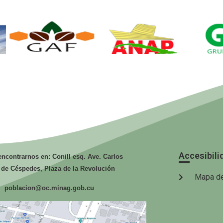
GAF.
ANAP.
G
Ministerio de
Ministerio de
la Agricultura.
la Agricultura
Accesibili
ncontrarnos en: Conill esq. Ave. Carlos
 de Céspedes, Plaza de la Revolución
Mapa de
poblacion@oc.minag.gob.cu