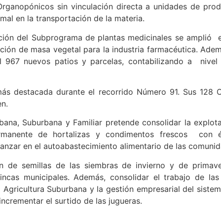
Organopónicos sin vinculación directa a unidades de pro
imal en la transportación de la materia.
cción del Subprograma de plantas medicinales se amplió 
ción de masa vegetal para la industria farmacéutica. Ademá
l 967 nuevos patios y parcelas, contabilizando a nivel
 más destacada durante el recorrido Número 91. Sus 128 O
en.
bana, Suburbana y Familiar pretende consolidar la explot
rmanente de hortalizas y condimentos frescos con é
anzar en el autoabastecimiento alimentario de las comuni
ón de semillas de las siembras de invierno y de primave
incas municipales. Además, consolidar el trabajo de las
a Agricultura Suburbana y la gestión empresarial del siste
incrementar el surtido de las jugueras.