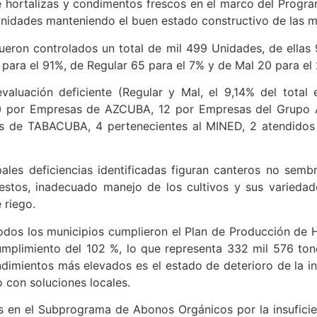
 hortalizas y condimentos frescos en el marco del Programa
Unidades manteniendo el buen estado constructivo de las 
 fueron controlados un total de mil 499 Unidades, de ella
para el 91%, de Regular 65 para el 7% y de Mal 20 para el
aluación deficiente (Regular y Mal, el 9,14% del total 
0 por Empresas de AZCUBA, 12 por Empresas del Grupo A
 de TABACUBA, 4 pertenecientes al MINED, 2 atendidos
pales deficiencias identificadas figuran canteros no semb
estos, inadecuado manejo de los cultivos y sus varieda
 riego.
 todos los municipios cumplieron el Plan de Producción de
umplimiento del 102 %, lo que representa 332 mil 576 ton
dimientos más elevados es el estado de deterioro de la inf
o con soluciones locales.
 en el Subprograma de Abonos Orgánicos por la insuficien