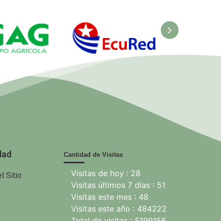
AG. Grupo
EcuRed
Mochila p
Agrícola
la famili
dad
Cantidad de Visitas
Visitas de hoy : 28
l Sitio
Visitas últimos 7 días : 51
Visitas este mes : 48
Visitas este año : 484222
Total de visitas : 5199156