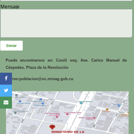
Mensaje
Enviar
Puede encontrarnos en: Conill esq. Ave. Carlos Manuel de
Céspedes, Plaza de la Revolución
Correo:
poblacion@oc.minag.gob.cu