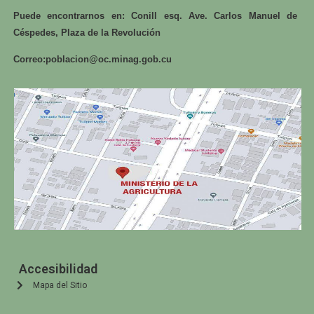
Puede encontrarnos en: Conill esq. Ave. Carlos Manuel de
Céspedes, Plaza de la Revolución
Correo:
poblacion@oc.minag.gob.cu
Accesibilidad
Mapa del Sitio