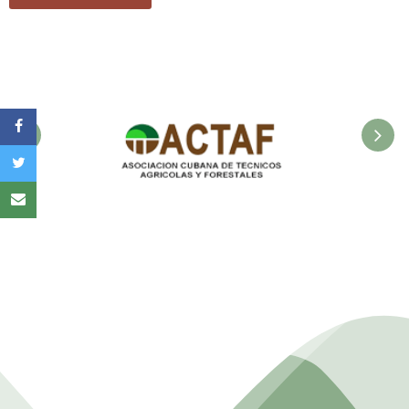
la
Asociación Cubana de
F
Técnicos Agrícolas y
Forestales.