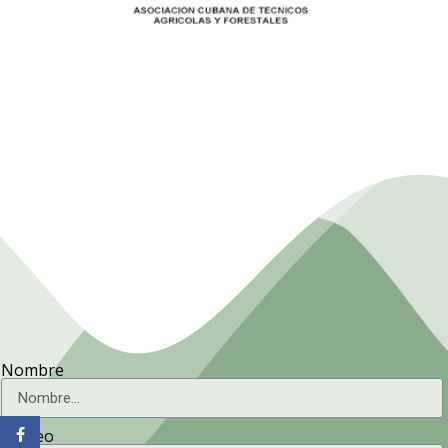
la
Asociación Cubana de
F
Técnicos Agrícolas y
Forestales.
Nombre
Correo