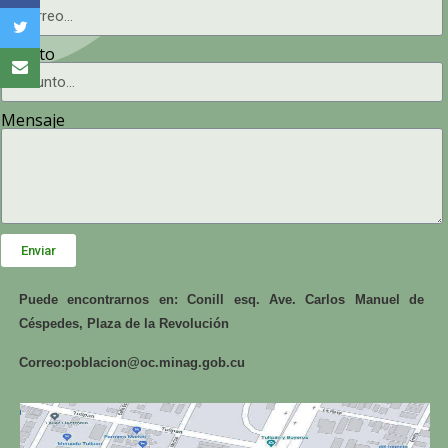
Asunto
Mensaje
Enviar
Puede encontrarnos en: Conill esq. Ave. Carlos Manuel de
Céspedes, Plaza de la Revolución
Correo:
poblacion@oc.minag.gob.cu