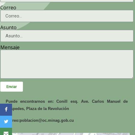
Correo
Asunto
Mensaje
Enviar
Puede encontrarnos en: Conill esq. Ave. Carlos Manuel de
Céspedes, Plaza de la Revolución
Correo:
poblacion@oc.minag.gob.cu