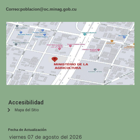
Correo:
poblacion@oc.minag.gob.cu
Accesibilidad
Mapa del Sitio
Fecha de Actualización
viernes 07 de agosto del 2026