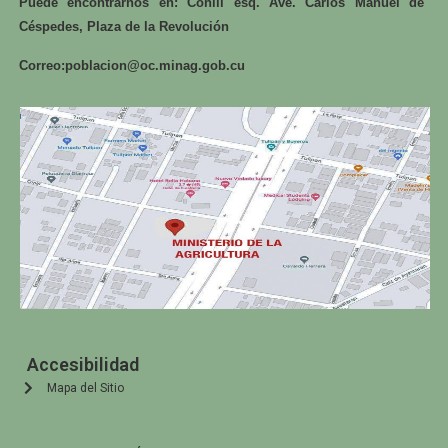
Puede encontrarnos en: Conill esq. Ave. Carlos Manuel de
Céspedes, Plaza de la Revolución
Correo:
poblacion@oc.minag.gob.cu
Accesibilidad
Mapa del Sitio