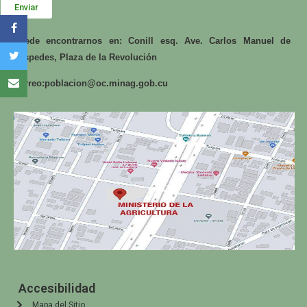
Enviar
Puede encontrarnos en: Conill esq. Ave. Carlos Manuel de
Céspedes, Plaza de la Revolución
Correo:
poblacion@oc.minag.gob.cu
Accesibilidad
Mapa del Sitio