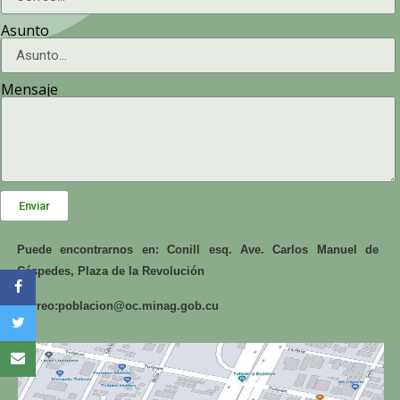
Asunto
Mensaje
Enviar
Puede encontrarnos en: Conill esq. Ave. Carlos Manuel de
Céspedes, Plaza de la Revolución
Correo:
poblacion@oc.minag.gob.cu