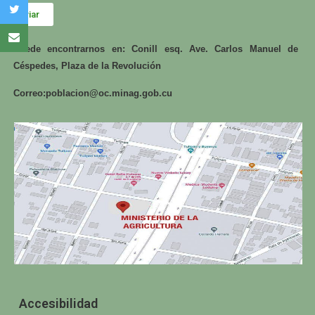
Enviar
Puede encontrarnos en: Conill esq. Ave. Carlos Manuel de
Céspedes, Plaza de la Revolución
Correo:
poblacion@oc.minag.gob.cu
Accesibilidad