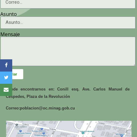
Asunto
Mensaje
Enviar
Puede encontrarnos en: Conill esq. Ave. Carlos Manuel de
Céspedes, Plaza de la Revolución
Correo:
poblacion@oc.minag.gob.cu