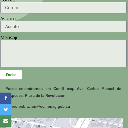
Asunto
Mensaje
Enviar
Puede encontrarnos en: Conill esq. Ave. Carlos Manuel de
Céspedes, Plaza de la Revolución
Correo:
poblacion@oc.minag.gob.cu