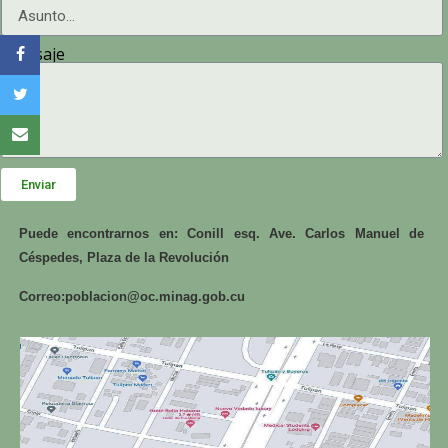
Mensaje
Enviar
Puede encontrarnos en: Conill esq. Ave. Carlos Manuel de
Céspedes, Plaza de la Revolución
Correo:
poblacion@oc.minag.gob.cu