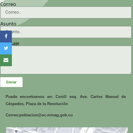
Correo
Asunto
Mensaje
Enviar
Puede encontrarnos en: Conill esq. Ave. Carlos Manuel de
Céspedes, Plaza de la Revolución
Correo:
poblacion@oc.minag.gob.cu