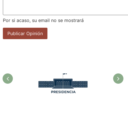
Por si acaso, su email no se mostrará
la
Asociación Cubana de
F
Técnicos Agrícolas y
Forestales.