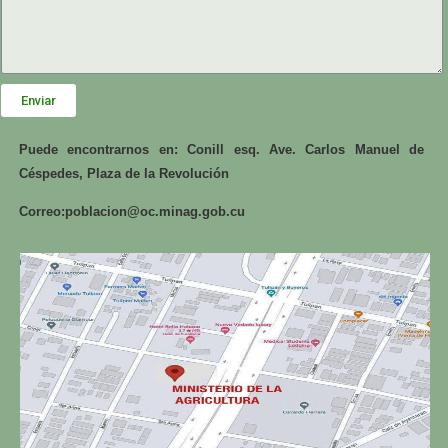
Enviar
Puede encontrarnos en: Conill esq. Ave. Carlos Manuel de
Céspedes, Plaza de la Revolución
Correo:
poblacion@oc.minag.gob.cu