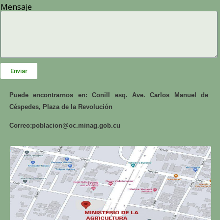
Mensaje
Enviar
Puede encontrarnos en: Conill esq. Ave. Carlos Manuel de
Céspedes, Plaza de la Revolución
Correo:
poblacion@oc.minag.gob.cu