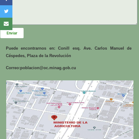
Enviar
Puede encontrarnos en: Conill esq. Ave. Carlos Manuel de
Céspedes, Plaza de la Revolución
Correo:
poblacion@oc.minag.gob.cu