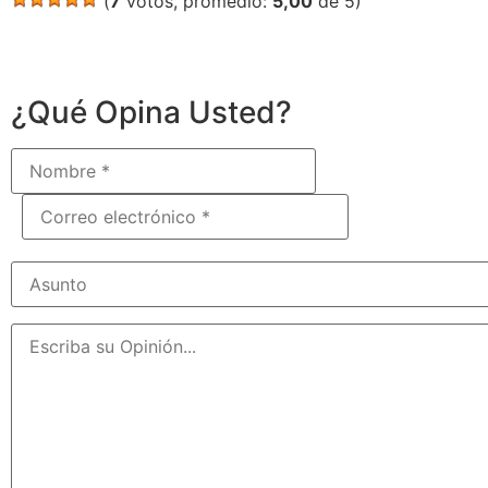
(
7
votos, promedio:
5,00
de 5)
¿Qué Opina Usted?