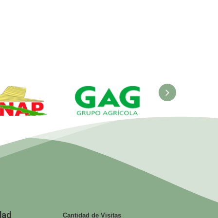
ANAP.
GAG. Grupo
EcuRed
nisterio de
Agrícola
 Agricultura
dad
Cantidad de Visitas