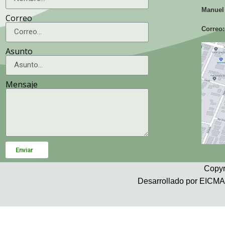
Manuel
Correo
Correo:
Asunto
Mensaje
Enviar
Copyr
Desarrollado por EICMA