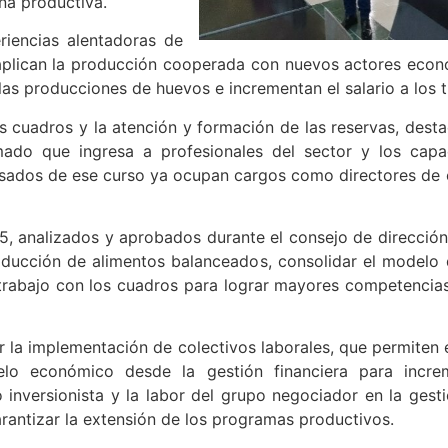
ena productiva.
riencias alentadoras de
aplican la producción cooperada con nuevos actores econ
las producciones de huevos e incrementan el salario a los 
os cuadros y la atención y formación de las reservas, dest
mado que ingresa a profesionales del sector y los capa
esados de ese curso ya ocupan cargos como directores de e
25, analizados y aprobados durante el consejo de direcció
oducción de alimentos balanceados, consolidar el modelo 
 trabajo con los cuadros para lograr mayores competencias 
r la implementación de colectivos laborales, que permiten 
lo económico desde la gestión financiera para increme
o inversionista y la labor del grupo negociador en la gest
antizar la extensión de los programas productivos.