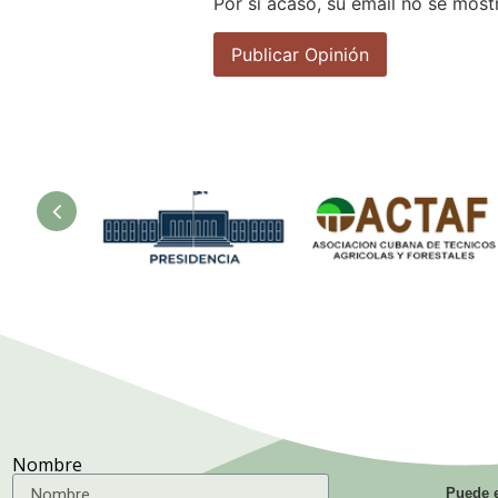
Por si acaso, su email no se most
sur
Presidencia.
Asociación
Ministerio de
Cubana de
la Agricultura.
Técnicos
Agrícolas y
Forestales.
Nombre
Puede e