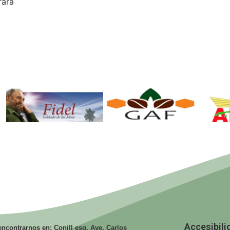
rará
Fidel. Soldado
GAF.
de las Ideas.
Ministerio de
Mi
la Agricultura.
la
Accesibili
ncontrarnos en: Conill esq. Ave. Carlos