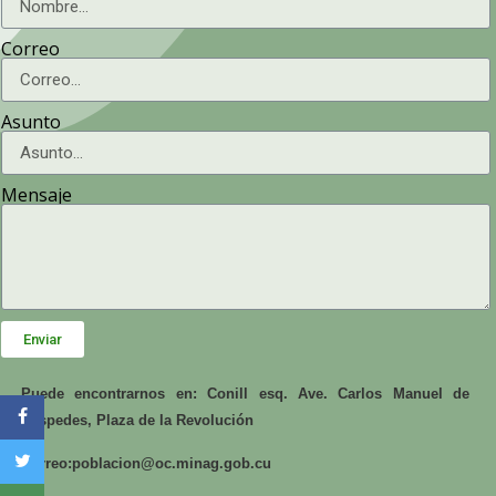
Correo
Asunto
Mensaje
Enviar
Puede encontrarnos en: Conill esq. Ave. Carlos Manuel de
Céspedes, Plaza de la Revolución
Correo:
poblacion@oc.minag.gob.cu