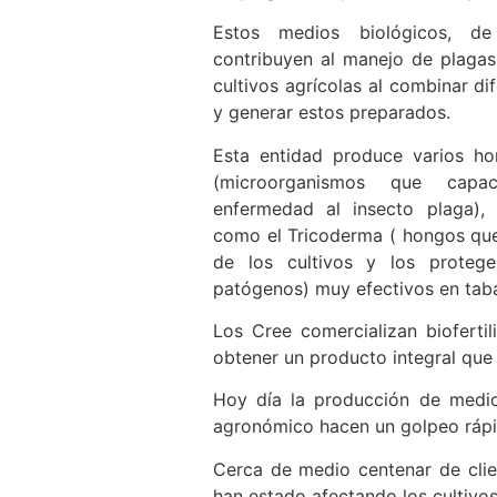
Estos medios biológicos, de
contribuyen al manejo de plaga
cultivos agrícolas al combinar di
y generar estos preparados.
Esta entidad produce varios h
(microorganismos que cap
enfermedad al insecto plaga),
como el Tricoderma ( hongos que 
de los cultivos y los prote
patógenos) muy efectivos en tabac
Los Cree comercializan bioferti
obtener un producto integral que
Hoy día la producción de medios
agronómico hacen un golpeo rápid
Cerca de medio centenar de clien
han estado afectando los cultivos