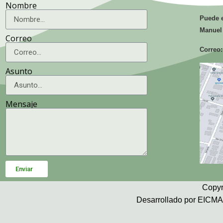
Nombre
Puede e
Manuel
Correo
Correo:
Asunto
Mensaje
Enviar
Copyr
Desarrollado por EICMA