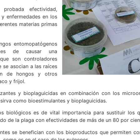
 probada efectividad,
s y enfermedades en los
ferentes materias primas
ongos entomopatógenos
aces de causar una
 que son controladores
se asocian a las raíces
gen de hongos y otros
o y frijol.
lizantes y bioplaguicidas en combinación con los micro
 sirva como bioestimulantes y bioplaguicidas.
 biológicos es de vital importancia para sustituir los q
o de la plaga con efectividades de más de un 80 por cien
tes se benefician con los bioproductos que permiten cont
, como es en el caso de los pulgones.