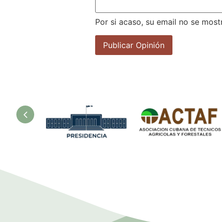
Por si acaso, su email no se most
sur
Presidencia.
Asociación
Ministerio de
Cubana de
la Agricultura.
Técnicos
Agrícolas y
Forestales.