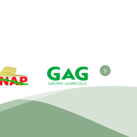
ANAP.
GAG. Grupo
EcuRed
nisterio de
Agrícola
 Agricultura