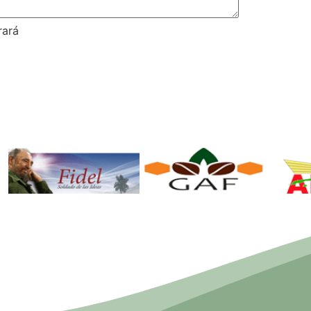
rará
Fidel. Soldado
GAF.
de las Ideas.
Ministerio de
Mi
la Agricultura.
la