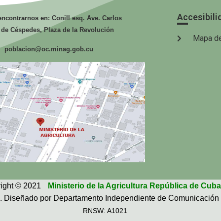
Accesibili
ncontrarnos en: Conill esq. Ave. Carlos
 de Céspedes, Plaza de la Revolución
Mapa de
poblacion@oc.minag.gob.cu
ight © 2021
Ministerio de la Agricultura República de Cuba
. Diseñado por Departamento Independiente de Comunicación 
RNSW: A1021