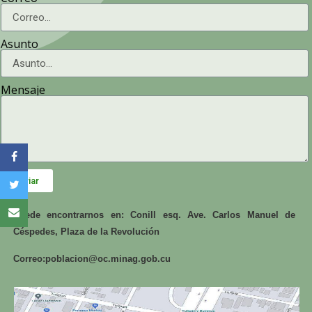
Asunto
Mensaje
Enviar
Puede encontrarnos en: Conill esq. Ave. Carlos Manuel de
Céspedes, Plaza de la Revolución
Correo:
poblacion@oc.minag.gob.cu