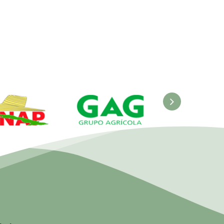
ANAP.
GAG. Grupo
EcuRed
nisterio de
Agrícola
 Agricultura