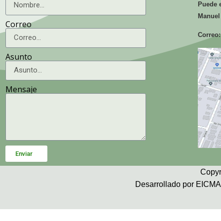
Puede e
Manuel
Correo
Correo:
Asunto
Mensaje
Enviar
Copyr
Desarrollado por EICMA