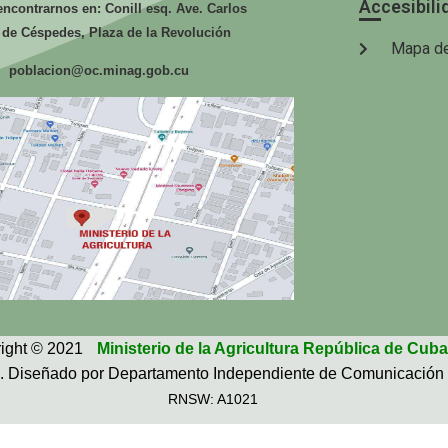
Accesibili
ncontrarnos en: Conill esq. Ave. Carlos
 de Céspedes, Plaza de la Revolución
Mapa de
poblacion@oc.minag.gob.cu
ight © 2021
Ministerio de la Agricultura República de Cuba
. Diseñado por Departamento Independiente de Comunicación 
RNSW: A1021