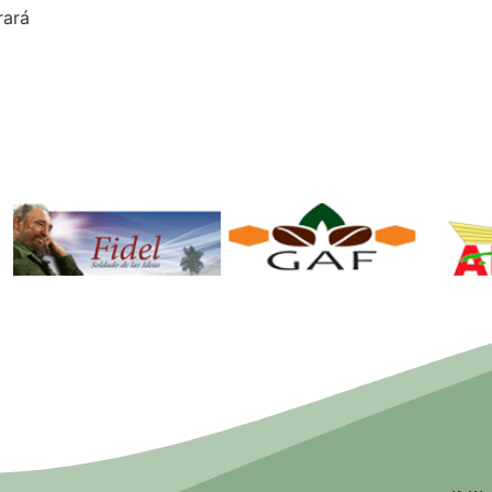
rará
Fidel. Soldado
GAF.
de las Ideas.
Ministerio de
Mi
la Agricultura.
la