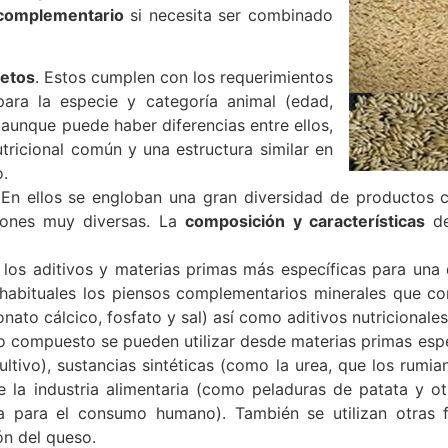
complementario
si necesita ser combinado
etos
. Estos cumplen con los requerimientos
 para la especie y categoría animal (edad,
 aunque puede haber diferencias entre ellos,
tricional común y una estructura similar en
.
 En ellos se engloban una gran diversidad de productos co
ciones muy diversas. La
composición y características
de
 los aditivos y materias primas más específicas para una
habituales los piensos complementarios minerales que c
onato cálcico, fosfato y sal) así como aditivos nutricionale
so compuesto se pueden utilizar desde materias primas esp
ltivo), sustancias sintéticas (como la urea, que los rumia
 la industria alimentaria (como peladuras de patata y ot
da para el consumo humano). También se utilizan otras 
ón del queso.