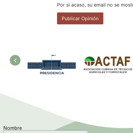
Por si acaso, su email no se most
sur
Presidencia.
Asociación
Ministerio de
Cubana de
la Agricultura.
Técnicos
Agrícolas y
Forestales.
Nombre