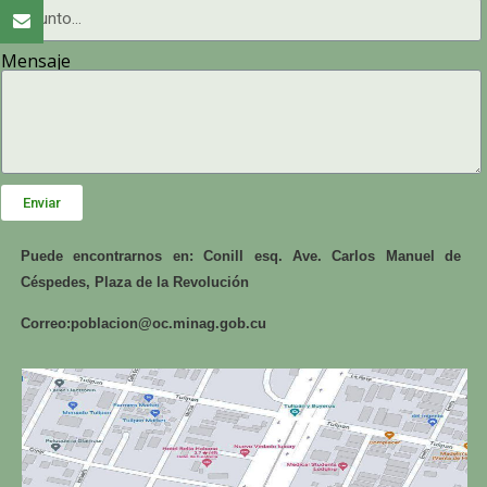
Mensaje
Enviar
Puede encontrarnos en: Conill esq. Ave. Carlos Manuel de
Céspedes, Plaza de la Revolución
Correo:
poblacion@oc.minag.gob.cu