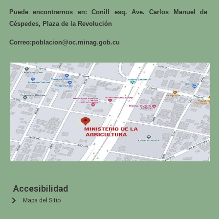
Puede encontrarnos en: Conill esq. Ave. Carlos Manuel de
Céspedes, Plaza de la Revolución
Correo:
poblacion@oc.minag.gob.cu
Accesibilidad
Mapa del Sitio