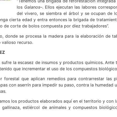
“Tenemos una brigada de reforestación integrad
los
Galanos
–. Ellos ejecutan las labores corresp
del vivero, se siembra el árbol y se ocupan de 
enga cierta edad y entra entonces la brigada de tratamie
po de corte de bolos compuesta por diez trabajadores”.
o, donde se procesa la madera para la elaboración de tab
 valioso recurso.
EZ
sufre la escasez de insumos y productos químicos. Ante ta
an tenido que incrementar el uso de los compuestos biológico
r forestal que aplican remedios para contrarrestar las p
as con aserrín para impedir su paso, contra la humedad ut
sas.
mos los productos elaborados aquí en el territorio y con l
allinaza, estiércol de animales y compuestos biológico