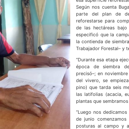
esa superficie reforesta
Según nos cuenta Buga
parte del plan de de
reforestarse para comp
de las hectáreas bajo 
especificó que la camp
la contienda de siembra 
Trabajador Forestal– y t
“Durante esa etapa ejec
época de siembra de 
precisó–; en noviembr
del vivero, se empieza
pino) que tarda seis m
las latifolias (acacia, 
plantas que sembramos e
“Luego nos dedicamos a 
de junio comenzamos c
posturas al campo y a