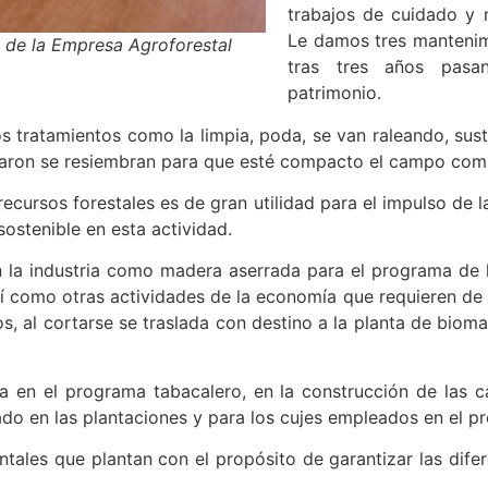
trabajos de cuidado y 
Le damos tres mantenimi
al de la Empresa Agroforestal
tras tres años pasa
patrimonio.
tros tratamientos como la limpia, poda, se van raleando, su
allaron se resiembran para que esté compacto el campo comp
cursos forestales es de gran utilidad para el impulso de la
ostenible en esta actividad.
 la industria como madera aserrada para el programa de l
í como otras actividades de la economía que requieren de 
s, al cortarse se traslada con destino a la planta de biom
iza en el programa tabacalero, en la construcción de las 
ado en las plantaciones y para los cujes empleados en el p
tales que plantan con el propósito de garantizar las dife