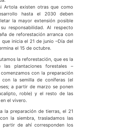
da.
i Artola existen otras que como
sarrollo hasta el 2030 deben
letar la mayor extensión posible
su responsabilidad. Al respecto
aña de reforestación arranca con
que inicia el 21 de junio –Día del
ermina el 15 de octubre.
utamos la reforestación, que es la
las plantaciones forestales –
e comenzamos con la preparación
 con la semilla de coníferas (el
eses; a partir de marzo se ponen
eucalipto, roble) y el resto de las
n el vivero.
la preparación de tierras, el 21
on la siembra, trasladamos las
 partir de ahí corresponden los