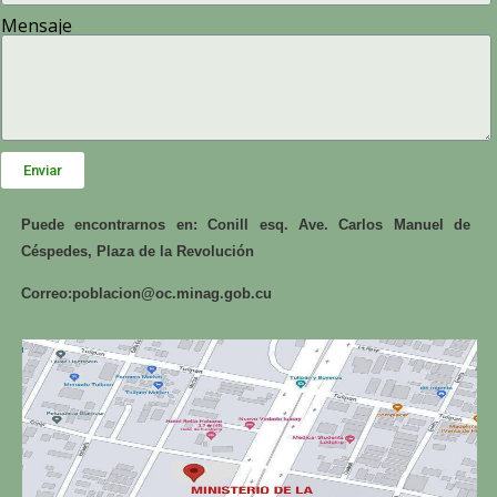
Mensaje
Enviar
Puede encontrarnos en: Conill esq. Ave. Carlos Manuel de
Céspedes, Plaza de la Revolución
Correo:
poblacion@oc.minag.gob.cu