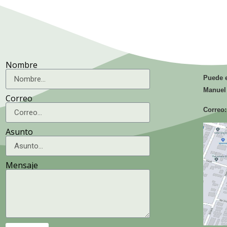
la Agricultura.
Técnicos
Agrícolas y
Forestales.
Nombre
Puede e
Manuel
Correo
Correo:
Asunto
Mensaje