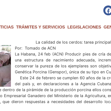
TICIAS
TRÁMITES Y SERVICIOS
LEGISLACIONES
GE
erdos: tarea principal de la Empre
Por: Tomado de ACN
La Habana, 24 feb (ACN) Producir pies de cría d
una estructura de nacimiento adecuada, increm
conservar la pureza de los ejemplares son objet
Genética Porcina (Genspor), única de su tipo en C
Este 24 de febrero se cumplen 60 años de la cre
del país y, en declaraciones a la Agencia Cubana
ue dentro de la pirámide de la producción porcina ellos con
Empresarial Ganadero del Ministerio de la Agricultura, en
 que dieron respuestas a necesidades del desarrollo loc