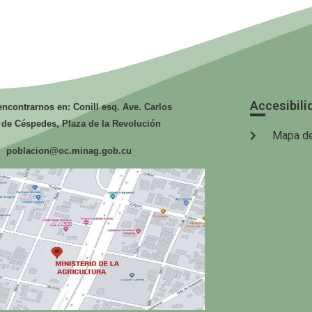
la Agricultura.
la
Accesibili
ncontrarnos en: Conill esq. Ave. Carlos
 de Céspedes, Plaza de la Revolución
Mapa de
poblacion@oc.minag.gob.cu