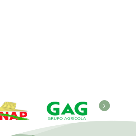
ANAP.
GAG. Grupo
EcuRed
nisterio de
Agrícola