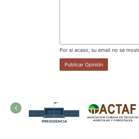
Por si acaso, su email no se most
sur
Presidencia.
Asociación
Ministerio de
Cubana de