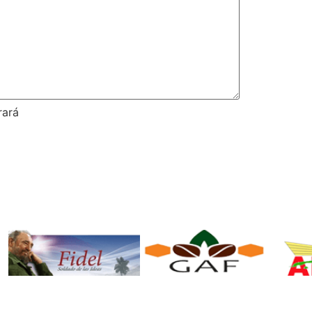
rará
Fidel. Soldado
GAF.
de las Ideas.
Ministerio de
Mi