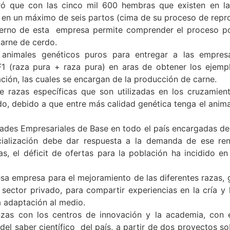
 que con las cinco mil 600 hembras que existen en la a
a en un máximo de seis partos (cima de su proceso de repr
rno de esta empresa permite comprender el proceso por
carne de cerdo.
imales genéticos puros para entregar a las empresas 
F1 (raza pura + raza pura) en aras de obtener los ejemp
ción, las cuales se encargan de la producción de carne.
razas específicas que son utilizadas en los cruzamiento
o, debido a que entre más calidad genética tenga el anim
es Empresariales de Base en todo el país encargadas de 
alización debe dar respuesta a la demanda de ese ren
s, el déficit de ofertas para la población ha incidido e
a empresa para el mejoramiento de las diferentes razas, ge
sector privado, para compartir experiencias en la cría y
la adaptación al medio.
s con los centros de innovación y la academia, con e
del saber científico del país, a partir de dos proyectos so