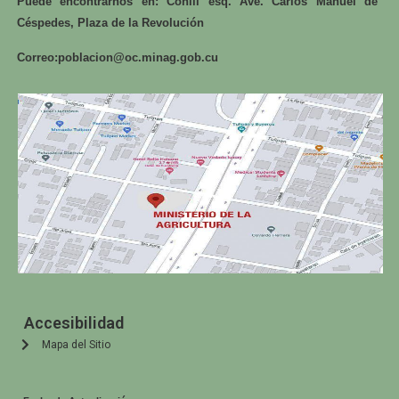
Puede encontrarnos en: Conill esq. Ave. Carlos Manuel de
Céspedes, Plaza de la Revolución
Correo:
poblacion@oc.minag.gob.cu
Accesibilidad
Mapa del Sitio