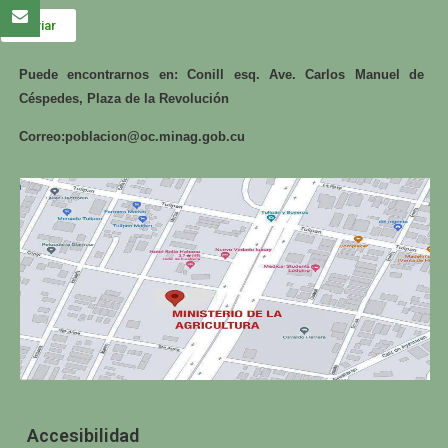
Enviar
Puede encontrarnos en: Conill esq. Ave. Carlos Manuel de
Céspedes, Plaza de la Revolución
Correo:
poblacion@oc.minag.gob.cu
Accesibilidad