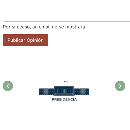
Por si acaso, su email no se mostrará
la
Asociación Cubana de
F
Técnicos Agrícolas y
Forestales.