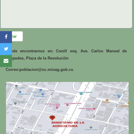
Enviar
Puede encontrarnos en: Conill esq. Ave. Carlos Manuel de
Céspedes, Plaza de la Revolución
Correo:
poblacion@oc.minag.gob.cu