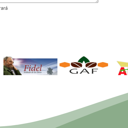
rará
Fidel. Soldado
GAF.
de las Ideas.
Ministerio de
Mi
la Agricultura.
la