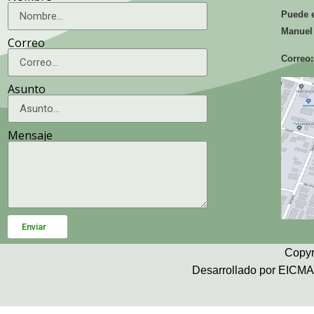
Puede e
Manuel
Correo
Correo:
Asunto
Mensaje
Enviar
Copyr
Desarrollado por EICMA