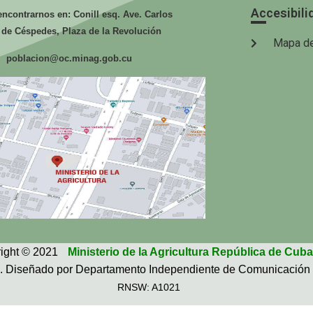
Accesibili
ncontrarnos en: Conill esq. Ave. Carlos
 de Céspedes, Plaza de la Revolución
Mapa de
poblacion@oc.minag.gob.cu
ight © 2021
Ministerio de la Agricultura República de Cuba
. Diseñado por Departamento Independiente de Comunicación 
RNSW: A1021