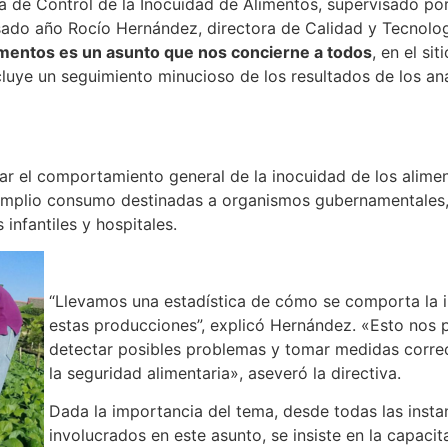
de Control de la Inocuidad de Alimentos, supervisado por e
ado año Rocío Hernández, directora de Calidad y Tecnología
limentos es un asunto que nos concierne a todos
, en el si
luye un seguimiento minucioso de los resultados de los anál
uar el comportamiento general de la inocuidad de los alime
amplio consumo destinadas a organismos gubernamentales, l
infantiles y hospitales.
“Llevamos una estadística de cómo se comporta la i
estas producciones”, explicó Hernández. «Esto nos p
detectar posibles problemas y tomar medidas correc
la seguridad alimentaria», aseveró la directiva.
Dada la importancia del tema, desde todas las inst
involucrados en este asunto, se insiste en la capacit