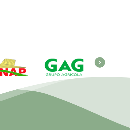
ANAP.
GAG. Grupo
EcuRed
nisterio de
Agrícola
 Agricultura