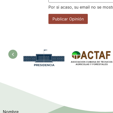
Por si acaso, su email no se most
sur
Presidencia.
Asociación
Ministerio de
Cubana de
la Agricultura.
Técnicos
Agrícolas y
Forestales.
Nombre