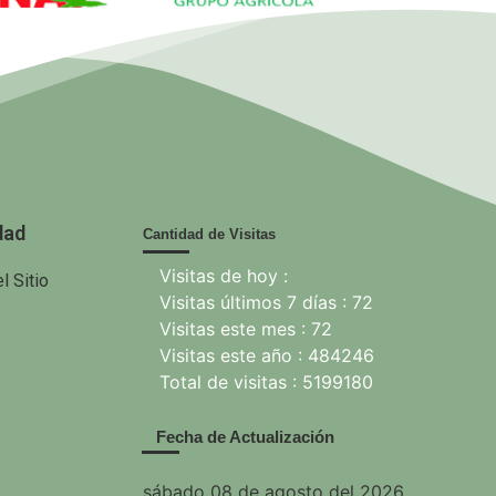
ANAP.
GAG. Grupo
EcuRed
nisterio de
Agrícola
 Agricultura
dad
Cantidad de Visitas
Visitas de hoy :
l Sitio
Visitas últimos 7 días : 72
Visitas este mes : 72
Visitas este año : 484246
Total de visitas : 5199180
Fecha de Actualización
sábado 08 de agosto del 2026