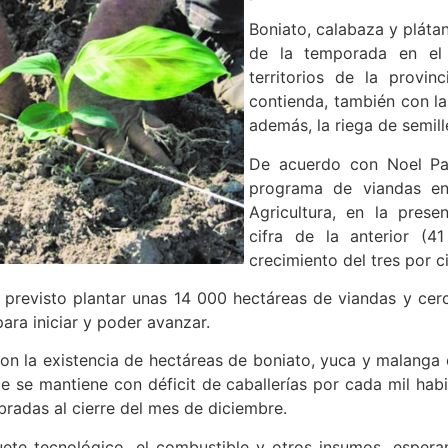
Boniato, calabaza y pláta
de la temporada en el
territorios de la provi
contienda, también con la
además, la riega de semil
De acuerdo con Noel Pad
programa de viandas en 
Agricultura, en la pres
cifra de la anterior (4
crecimiento del tres por c
 previsto plantar unas 14 000 hectáreas de viandas y cer
ara iniciar y poder avanzar.
on la existencia de hectáreas de boniato, yuca y malanga c
ue se mantiene con déficit de caballerías por cada mil ha
adas al cierre del mes de diciembre.
quete tecnológico, el combustible y otros insumos, esper