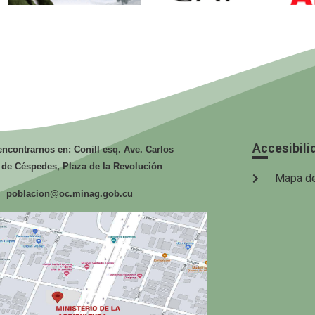
Fidel. Soldado
GAF.
de las Ideas.
Ministerio de
Mi
la Agricultura.
la
Accesibili
ncontrarnos en: Conill esq. Ave. Carlos
 de Céspedes, Plaza de la Revolución
Mapa de
poblacion@oc.minag.gob.cu