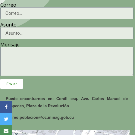
Correo
Asunto
Mensaje
Enviar
Puede encontrarnos en: Conill esq. Ave. Carlos Manuel de
Céspedes, Plaza de la Revolución
Correo:
poblacion@oc.minag.gob.cu