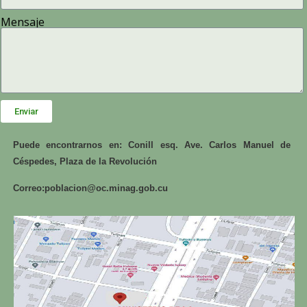
Mensaje
Enviar
Puede encontrarnos en: Conill esq. Ave. Carlos Manuel de
Céspedes, Plaza de la Revolución
Correo:
poblacion@oc.minag.gob.cu