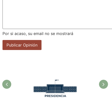
Por si acaso, su email no se mostrará
la
Asociación Cubana de
F